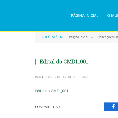
PÁGINA INICIAL
O MUN
VOCÊ ESTÁ EM:
Página Inicial
Publicações Ofi
»
Edital do CMDI_001
POR
CR2
ON
17 DE FEVEREIRO DE 2023
Edital do CMDI_001
COMPARTILHAR.
Fa