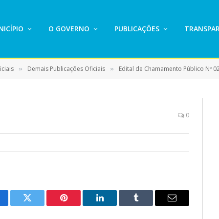
ICÍPIO
O GOVERNO
PUBLICAÇÕES
TRANSPAR
ciais
Demais Publicações Oficiais
Edital de Chamamento Público Nº 0
»
»
0
cebook
Twitter
Pinterest
LinkedIn
Tumblr
E-