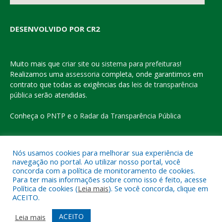
DESENVOLVIDO POR CR2
Muito mais que
criar site
ou
sistema para prefeituras
!
Realizamos uma
assessoria
completa, onde garantimos em
contrato que todas as exigências das
leis de transparência
pública
serão atendidas.
Conheça o
PNTP
e o
Radar da Transparência Pública
Nós usamos cookies para melhorar sua experiência de
navegação no portal. Ao utilizar nosso portal, você
Todos os direitos reservados a Prefeitura Municipal de Eldorado
concorda com a política de monitoramento de cookies.
do Carajás
Para ter mais informações sobre como isso é feito, acesse
Política de cookies (
Leia mais
). Se você concorda, clique em
ACEITO.
Mapa do Site
Acessar Área Administrativa
Acessar o Webmail
ACEITO
Leia mais