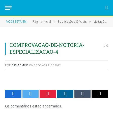
VOCÊ ESTÁ EM:
Página Inicial
Publicações Oficiais
Licitações
»
»
»
COMPROVACAO-DE-NOTORIA-
0
ESPECIALIZACAO-4
POR
CR2-ADMIN5
ON
26 DE ABRIL DE 2022
Facebook
Twitter
Pinterest
LinkedIn
Tumblr
E-
mail
Os comentários estão encerrados.