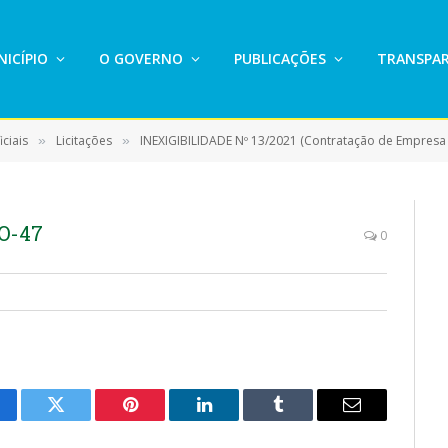
ICÍPIO
O GOVERNO
PUBLICAÇÕES
TRANSPAR
ciais
Licitações
INEXIGIBILIDADE Nº 13/2021 (Contratação de Empresa Especializada na prestação 
»
»
O-47
0
cebook
Twitter
Pinterest
LinkedIn
Tumblr
E-