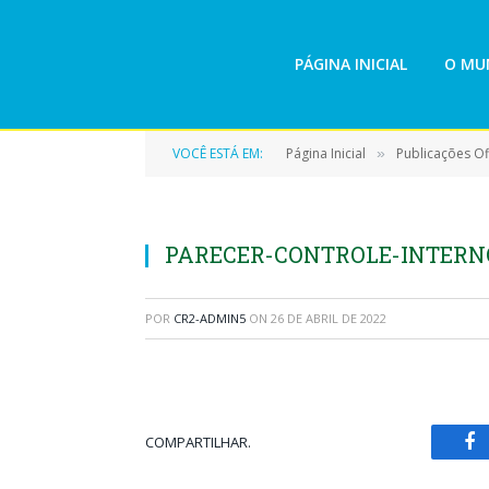
PÁGINA INICIAL
O MUN
VOCÊ ESTÁ EM:
Página Inicial
Publicações Ofi
»
PARECER-CONTROLE-INTERN
POR
CR2-ADMIN5
ON
26 DE ABRIL DE 2022
COMPARTILHAR.
Fa