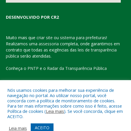
DESENVOLVIDO POR CR2
Muito mais que
criar site
ou
sistema para prefeituras
!
Realizamos uma
assessoria
completa, onde garantimos em
contrato que todas as exigências das
leis de transparência
pública
serão atendidas.
Conheça o
PNTP
e o
Radar da Transparência Pública
Nós usamos cookies para melhorar sua experiência de
navegação no portal. Ao utilizar nosso portal, você
Todos os direitos reservados a Prefeitura Municipal de Eldorado
concorda com a política de monitoramento de cookies.
do Carajás
Para ter mais informações sobre como isso é feito, acesse
Política de cookies (
Leia mais
). Se você concorda, clique em
ACEITO.
Mapa do Site
Acessar Área Administrativa
Acessar o Webmail
ACEITO
Leia mais