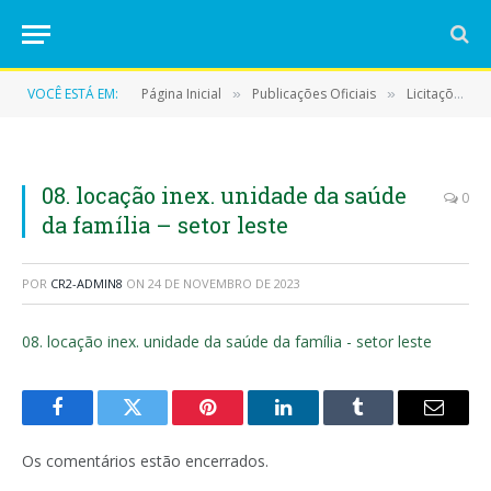
VOCÊ ESTÁ EM:
Página Inicial
Publicações Oficiais
Licitações
»
»
»
08. locação inex. unidade da saúde
0
da família – setor leste
POR
CR2-ADMIN8
ON
24 DE NOVEMBRO DE 2023
08. locação inex. unidade da saúde da família - setor leste
Facebook
Twitter
Pinterest
LinkedIn
Tumblr
E-
mail
Os comentários estão encerrados.