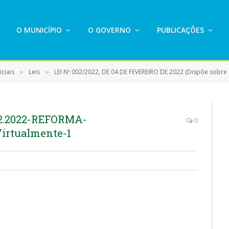
O MUNICÍPIO
O GOVERNO
PUBLICAÇÕES
ciais
Leis
LEI Nº 002/2022, DE 04 DE FEVEREIRO DE 2022 (Dispõe sobre a reforma da estrutura organizacional
»
»
2.2022-REFORMA-
0
irtualmente-1