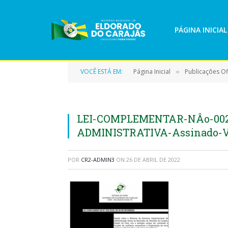
PÁGINA INICIAL
VOCÊ ESTÁ EM:
Página Inicial
Publicações Ofi
»
LEI-COMPLEMENTAR-NÂo-00
ADMINISTRATIVA-Assinado-V
POR
CR2-ADMIN3
ON
26 DE ABRIL DE 2022