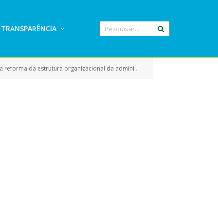
TRANSPARÊNCIA
 da administração direta do Município de Eldorado do Carajás, Estado do Pará)