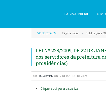
PÁGINA INICIAL
O MU
VOCÊ ESTÁ EM:
Página Inicial
Publicações Ofi
»
LEI Nº 228/2009, DE 22 DE JANE
dos servidores da prefeitura d
providências)
POR
CR2-ADMIN7
ON
22 DE JANEIRO DE 2009
Clique aqui para visualizar