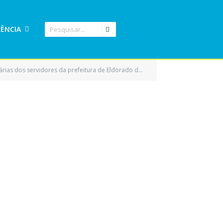
ÊNCIA
da prefeitura de Eldorado do Carajás/PA e dá outras providências)