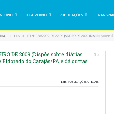
NICÍPIO
O GOVERNO
PUBLICAÇÕES
TRANSPAR
ciais
Leis
LEI Nº 228/2009, DE 22 DE JANEIRO DE 2009 (Dispõe sobre diárias dos servidores 
»
»
IRO DE 2009 (Dispõe sobre diárias
0
e Eldorado do Carajás/PA e dá outras
LEIS
,
PUBLICAÇÕES OFICIAIS