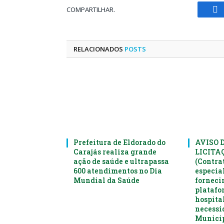
COMPARTILHAR.
Fa
RELACIONADOS
POSTS
Prefeitura de Eldorado do
AVISO 
Carajás realiza grande
LICITAÇ
ação de saúde e ultrapassa
(Contra
600 atendimentos no Dia
especia
Mundial da Saúde
forneci
platafo
hospital
necessi
Municip