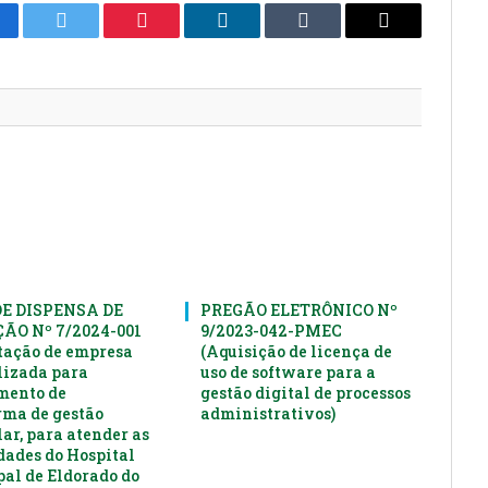
cebook
Twitter
Pinterest
LinkedIn
Tumblr
E-
mail
DE DISPENSA DE
PREGÃO ELETRÔNICO Nº
ÃO Nº 7/2024-001
9/2023-042-PMEC
tação de empresa
(Aquisição de licença de
lizada para
uso de software para a
mento de
gestão digital de processos
rma de gestão
administrativos)
ar, para atender as
dades do Hospital
al de Eldorado do