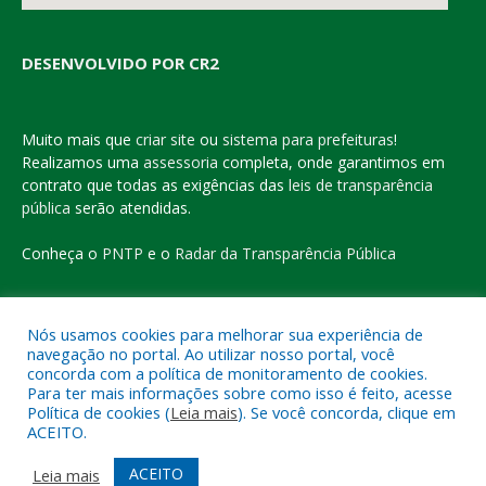
DESENVOLVIDO POR CR2
Muito mais que
criar site
ou
sistema para prefeituras
!
Realizamos uma
assessoria
completa, onde garantimos em
contrato que todas as exigências das
leis de transparência
pública
serão atendidas.
Conheça o
PNTP
e o
Radar da Transparência Pública
Nós usamos cookies para melhorar sua experiência de
navegação no portal. Ao utilizar nosso portal, você
Todos os direitos reservados a Prefeitura Municipal de Eldorado
concorda com a política de monitoramento de cookies.
do Carajás
Para ter mais informações sobre como isso é feito, acesse
Política de cookies (
Leia mais
). Se você concorda, clique em
ACEITO.
Mapa do Site
Acessar Área Administrativa
Acessar o Webmail
ACEITO
Leia mais