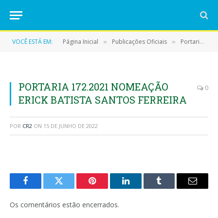
VOCÊ ESTÁ EM:
Página Inicial
Publicações Oficiais
Portarias
»
»
»
PORTARIA 172.2021 NOMEAÇÃO
0
ERICK BATISTA SANTOS FERREIRA
POR
CR2
ON
15 DE JUNHO DE 2022
Facebook
Twitter
Pinterest
LinkedIn
Tumblr
E-
mail
Os comentários estão encerrados.