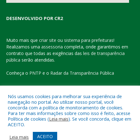
DESENVOLVIDO POR CR2
Muito mais que
criar site
ou
sistema para prefeituras
!
Realizamos uma
assessoria
completa, onde garantimos em
contrato que todas as exigências das
leis de transparência
pública
serão atendidas.
Conheça o
PNTP
e o
Radar da Transparência Pública
Nós usamos cookies para melhorar sua experiência de
navegação no portal. Ao utilizar nosso portal, você
Todos os direitos reservados a Prefeitura Municipal de Eldorado
concorda com a política de monitoramento de cookies.
do Carajás
Para ter mais informações sobre como isso é feito, acesse
Política de cookies (
Leia mais
). Se você concorda, clique em
ACEITO.
Mapa do Site
Acessar Área Administrativa
Acessar o Webmail
ACEITO
Leia mais