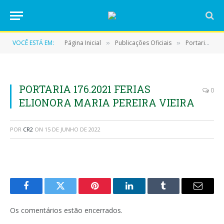
VOCÊ ESTÁ EM:
Página Inicial
Publicações Oficiais
Portarias
»
»
»
PORTARIA 176.2021 FERIAS
0
ELIONORA MARIA PEREIRA VIEIRA
POR
CR2
ON
15 DE JUNHO DE 2022
Facebook
Twitter
Pinterest
LinkedIn
Tumblr
E-
mail
Os comentários estão encerrados.