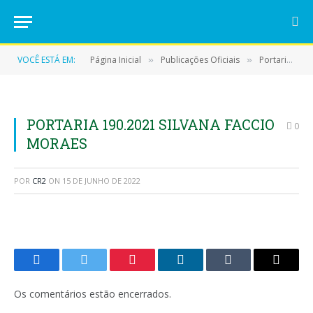
VOCÊ ESTÁ EM:
Página Inicial
Publicações Oficiais
Portarias
»
»
»
PORTARIA 190.2021 SILVANA FACCIO
0
MORAES
POR
CR2
ON
15 DE JUNHO DE 2022
Facebook
Twitter
Pinterest
LinkedIn
Tumblr
E-
mail
Os comentários estão encerrados.