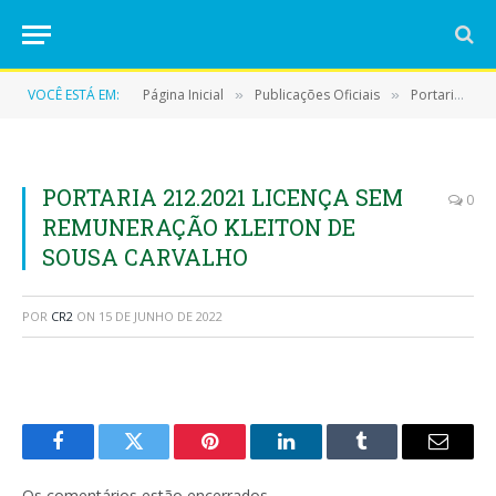
VOCÊ ESTÁ EM:
Página Inicial
Publicações Oficiais
Portarias
»
»
»
PORTARIA 212.2021 LICENÇA SEM
0
REMUNERAÇÃO KLEITON DE
SOUSA CARVALHO
POR
CR2
ON
15 DE JUNHO DE 2022
Facebook
Twitter
Pinterest
LinkedIn
Tumblr
E-
mail
Os comentários estão encerrados.