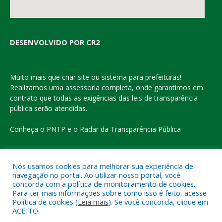
DESENVOLVIDO POR CR2
Muito mais que
criar site
ou
sistema para prefeituras
!
Realizamos uma
assessoria
completa, onde garantimos em
contrato que todas as exigências das
leis de transparência
pública
serão atendidas.
Conheça o
PNTP
e o
Radar da Transparência Pública
Nós usamos cookies para melhorar sua experiência de
navegação no portal. Ao utilizar nosso portal, você
Todos os direitos reservados a Prefeitura Municipal de Eldorado
concorda com a política de monitoramento de cookies.
do Carajás
Para ter mais informações sobre como isso é feito, acesse
Política de cookies (
Leia mais
). Se você concorda, clique em
ACEITO.
Mapa do Site
Acessar Área Administrativa