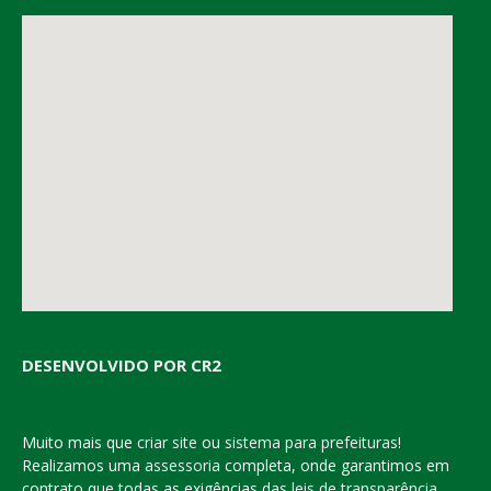
DESENVOLVIDO POR CR2
Muito mais que
criar site
ou
sistema para prefeituras
!
Realizamos uma
assessoria
completa, onde garantimos em
contrato que todas as exigências das
leis de transparência