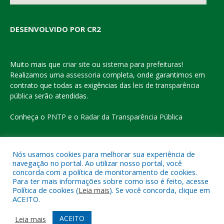
DESENVOLVIDO POR CR2
Muito mais que
criar site
ou
sistema para prefeituras
!
Realizamos uma
assessoria
completa, onde garantimos em
contrato que todas as exigências das
leis de transparência
pública
serão atendidas.
Conheça o
PNTP
e o
Radar da Transparência Pública
Nós usamos cookies para melhorar sua experiência de
navegação no portal. Ao utilizar nosso portal, você
Todos os direitos reservados a Prefeitura Municipal de Eldorado
concorda com a política de monitoramento de cookies.
do Carajás
Para ter mais informações sobre como isso é feito, acesse
Política de cookies (
Leia mais
). Se você concorda, clique em
ACEITO.
Mapa do Site
Acessar Área Administrativa
Acessar o Webmail
ACEITO
Leia mais