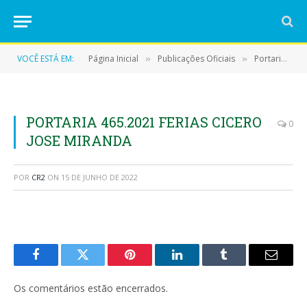
VOCÊ ESTÁ EM:
Página Inicial
Publicações Oficiais
Portarias
»
»
»
PORTARIA 465.2021 FERIAS CICERO
0
JOSE MIRANDA
POR
CR2
ON
15 DE JUNHO DE 2022
Facebook
Twitter
Pinterest
LinkedIn
Tumblr
E-
mail
Os comentários estão encerrados.