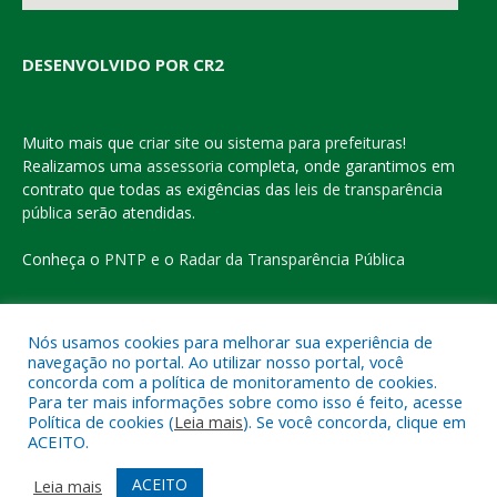
DESENVOLVIDO POR CR2
Muito mais que
criar site
ou
sistema para prefeituras
!
Realizamos uma
assessoria
completa, onde garantimos em
contrato que todas as exigências das
leis de transparência
pública
serão atendidas.
Conheça o
PNTP
e o
Radar da Transparência Pública
Nós usamos cookies para melhorar sua experiência de
navegação no portal. Ao utilizar nosso portal, você
Todos os direitos reservados a Prefeitura Municipal de Eldorado
concorda com a política de monitoramento de cookies.
do Carajás
Para ter mais informações sobre como isso é feito, acesse
Política de cookies (
Leia mais
). Se você concorda, clique em
ACEITO.
Mapa do Site
Acessar Área Administrativa
Acessar o Webmail
ACEITO
Leia mais