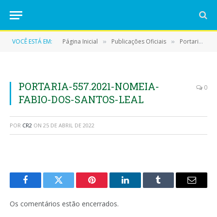
VOCÊ ESTÁ EM:
Página Inicial
Publicações Oficiais
Portarias
»
»
»
PORTARIA-557.2021-NOMEIA-
0
FABIO-DOS-SANTOS-LEAL
POR
CR2
ON
25 DE ABRIL DE 2022
Facebook
Twitter
Pinterest
LinkedIn
Tumblr
E-
mail
Os comentários estão encerrados.