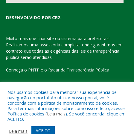
DESENVOLVIDO POR CR2
Muito mais que
criar site
ou
sistema para prefeituras
!
Realizamos uma
assessoria
completa, onde garantimos em
contrato que todas as exigências das
leis de transparência
pública
serão atendidas.
Conheça o
PNTP
e o
Radar da Transparência Pública
Nós usamos cookies para melhorar sua experiência de
navegação no portal. Ao utilizar nosso portal, você
Todos os direitos reservados a Prefeitura Municipal de Eldorado
concorda com a política de monitoramento de cookies.
do Carajás
Para ter mais informações sobre como isso é feito, acesse
Política de cookies (
Leia mais
). Se você concorda, clique em
ACEITO.
Mapa do Site
Acessar Área Administrativa
Acessar o Webmail
ACEITO
Leia mais