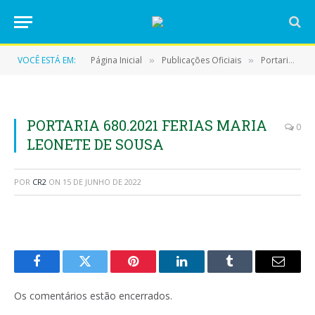
VOCÊ ESTÁ EM:
Página Inicial
Publicações Oficiais
Portarias
»
»
»
PORTARIA 680.2021 FERIAS MARIA
0
LEONETE DE SOUSA
POR
CR2
ON
15 DE JUNHO DE 2022
Facebook
Twitter
Pinterest
LinkedIn
Tumblr
E-
mail
Os comentários estão encerrados.