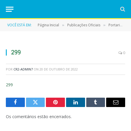
VOCÊ ESTÁ EM:
Página Inicial
Publicações Oficiais
Portarias
»
»
»
299
0
POR
CR2-ADMIN7
ON
20 DE OUTUBRO DE 2022
299
Facebook
Twitter
Pinterest
LinkedIn
Tumblr
E-
mail
Os comentários estão encerrados.