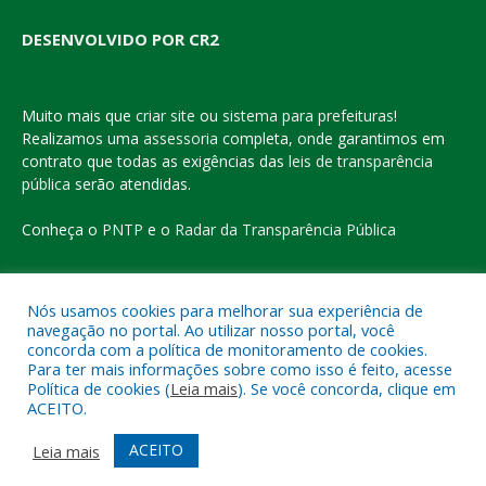
DESENVOLVIDO POR CR2
Muito mais que
criar site
ou
sistema para prefeituras
!
Realizamos uma
assessoria
completa, onde garantimos em
contrato que todas as exigências das
leis de transparência
pública
serão atendidas.
Conheça o
PNTP
e o
Radar da Transparência Pública
Nós usamos cookies para melhorar sua experiência de
navegação no portal. Ao utilizar nosso portal, você
Todos os direitos reservados a Prefeitura Municipal de Eldorado
concorda com a política de monitoramento de cookies.
do Carajás
Para ter mais informações sobre como isso é feito, acesse
Política de cookies (
Leia mais
). Se você concorda, clique em
ACEITO.
Mapa do Site
Acessar Área Administrativa
Acessar o Webmail
ACEITO
Leia mais