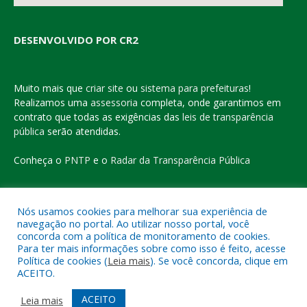
DESENVOLVIDO POR CR2
Muito mais que
criar site
ou
sistema para prefeituras
!
Realizamos uma
assessoria
completa, onde garantimos em
contrato que todas as exigências das
leis de transparência
pública
serão atendidas.
Conheça o
PNTP
e o
Radar da Transparência Pública
Nós usamos cookies para melhorar sua experiência de
navegação no portal. Ao utilizar nosso portal, você
Todos os direitos reservados a Prefeitura Municipal de Eldorado
concorda com a política de monitoramento de cookies.
do Carajás
Para ter mais informações sobre como isso é feito, acesse
Política de cookies (
Leia mais
). Se você concorda, clique em
ACEITO.
Mapa do Site
Acessar Área Administrativa
Acessar o Webmail
ACEITO
Leia mais