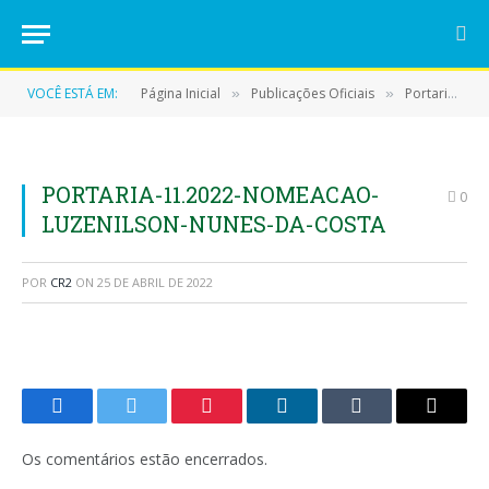
VOCÊ ESTÁ EM:
Página Inicial
Publicações Oficiais
Portarias
»
»
»
PORTARIA-11.2022-NOMEACAO-
0
LUZENILSON-NUNES-DA-COSTA
POR
CR2
ON
25 DE ABRIL DE 2022
Facebook
Twitter
Pinterest
LinkedIn
Tumblr
E-
mail
Os comentários estão encerrados.