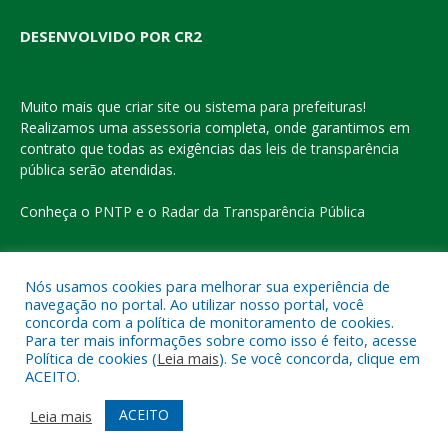
DESENVOLVIDO POR CR2
Muito mais que
criar site
ou
sistema para prefeituras
!
Realizamos uma
assessoria
completa, onde garantimos em
contrato que todas as exigências das
leis de transparência
pública
serão atendidas.
Conheça o
PNTP
e o
Radar da Transparência Pública
Nós usamos cookies para melhorar sua experiência de
navegação no portal. Ao utilizar nosso portal, você
Todos os direitos reservados a Prefeitura Municipal de Eldorado
concorda com a política de monitoramento de cookies.
do Carajás
Para ter mais informações sobre como isso é feito, acesse
Política de cookies (
Leia mais
). Se você concorda, clique em
ACEITO.
Mapa do Site
Acessar Área Administrativa
Acessar o Webmail
ACEITO
Leia mais