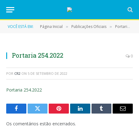
VOCÊ ESTÁ EM:
Página Inicial
Publicações Oficiais
Portarias
»
»
»
Portaria 254.2022
0
POR
CR2
ON
5 DE SETEMBRO DE 2022
Portaria 254.2022
Facebook
Twitter
Pinterest
LinkedIn
Tumblr
E-
mail
Os comentários estão encerrados.