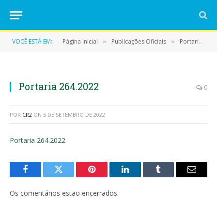
VOCÊ ESTÁ EM:
Página Inicial
Publicações Oficiais
Portarias
»
»
»
Portaria 264.2022
0
POR
CR2
ON
5 DE SETEMBRO DE 2022
Portaria 264.2022
Facebook
Twitter
Pinterest
LinkedIn
Tumblr
E-
mail
Os comentários estão encerrados.