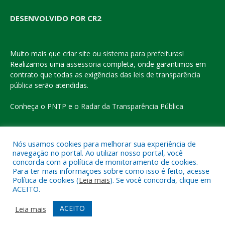
DESENVOLVIDO POR CR2
Muito mais que
criar site
ou
sistema para prefeituras
!
Realizamos uma
assessoria
completa, onde garantimos em
contrato que todas as exigências das
leis de transparência
pública
serão atendidas.
Conheça o
PNTP
e o
Radar da Transparência Pública
Nós usamos cookies para melhorar sua experiência de
navegação no portal. Ao utilizar nosso portal, você
Todos os direitos reservados a Prefeitura Municipal de Eldorado
concorda com a política de monitoramento de cookies.
do Carajás
Para ter mais informações sobre como isso é feito, acesse
Política de cookies (
Leia mais
). Se você concorda, clique em
ACEITO.
Mapa do Site
Acessar Área Administrativa
Acessar o Webmail
ACEITO
Leia mais