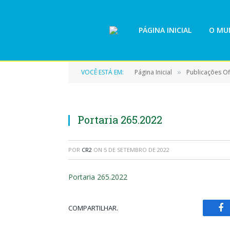
PÁGINA INICIAL
O MUN
VOCÊ ESTÁ EM:
Página Inicial
Publicações Ofi
»
Portaria 265.2022
POR
CR2
ON
5 DE SETEMBRO DE 2022
Portaria 265.2022
COMPARTILHAR.
Fa