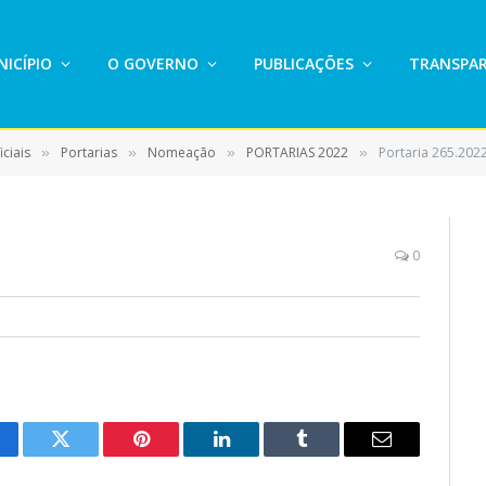
ICÍPIO
O GOVERNO
PUBLICAÇÕES
TRANSPAR
ciais
Portarias
Nomeação
PORTARIAS 2022
Portaria 265.202
»
»
»
»
0
cebook
Twitter
Pinterest
LinkedIn
Tumblr
E-