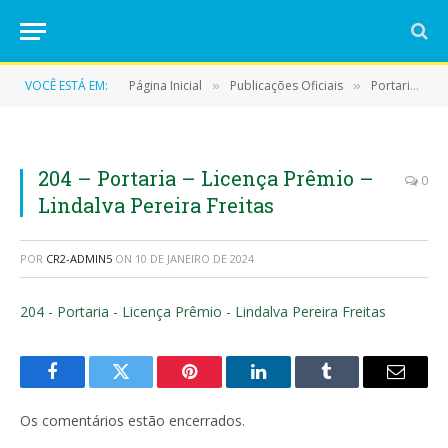
VOCÊ ESTÁ EM:
Página Inicial
Publicações Oficiais
Portarias
»
»
»
204 – Portaria – Licença Prêmio –
0
Lindalva Pereira Freitas
POR
CR2-ADMIN5
ON
10 DE JANEIRO DE 2024
204 - Portaria - Licença Prêmio - Lindalva Pereira Freitas
Facebook
Twitter
Pinterest
LinkedIn
Tumblr
E-
mail
Os comentários estão encerrados.