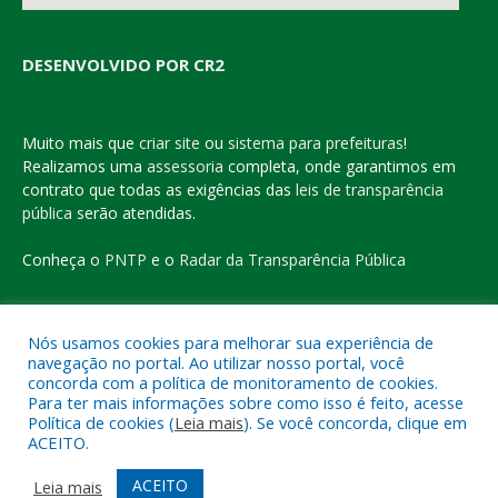
DESENVOLVIDO POR CR2
Muito mais que
criar site
ou
sistema para prefeituras
!
Realizamos uma
assessoria
completa, onde garantimos em
contrato que todas as exigências das
leis de transparência
pública
serão atendidas.
Conheça o
PNTP
e o
Radar da Transparência Pública
Nós usamos cookies para melhorar sua experiência de
navegação no portal. Ao utilizar nosso portal, você
Todos os direitos reservados a Prefeitura Municipal de Eldorado
concorda com a política de monitoramento de cookies.
do Carajás
Para ter mais informações sobre como isso é feito, acesse
Política de cookies (
Leia mais
). Se você concorda, clique em
ACEITO.
Mapa do Site
Acessar Área Administrativa
Acessar o Webmail
ACEITO
Leia mais