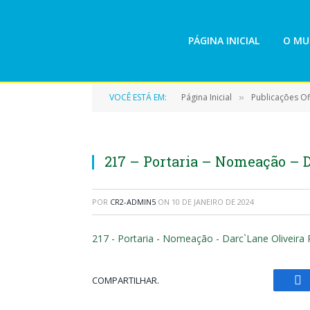
PÁGINA INICIAL
O MU
VOCÊ ESTÁ EM:
Página Inicial
Publicações Ofi
»
217 – Portaria – Nomeação – D
POR
CR2-ADMIN5
ON
10 DE JANEIRO DE 2024
217 - Portaria - Nomeação - Darc`Lane Oliveira 
COMPARTILHAR.
Fa