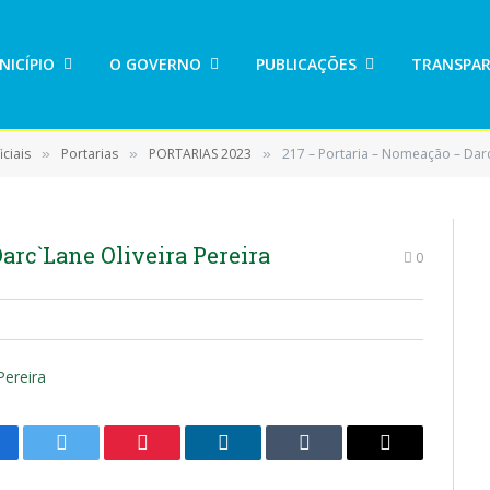
NICÍPIO
O GOVERNO
PUBLICAÇÕES
TRANSPAR
ciais
Portarias
PORTARIAS 2023
217 – Portaria – Nomeação – Darc
»
»
»
arc`Lane Oliveira Pereira
0
Pereira
cebook
Twitter
Pinterest
LinkedIn
Tumblr
E-