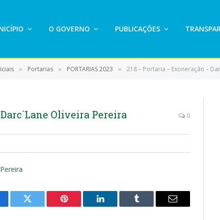
ICÍPIO
O GOVERNO
PUBLICAÇÕES
TRANSPAR
ciais
Portarias
PORTARIAS 2023
218 – Portaria – Exoneração – Dar
»
»
»
 Darc`Lane Oliveira Pereira
0
 Pereira
cebook
Twitter
Pinterest
LinkedIn
Tumblr
E-