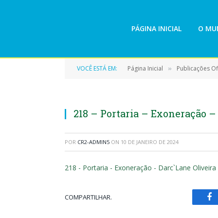
PÁGINA INICIAL
O MUN
VOCÊ ESTÁ EM:
Página Inicial
Publicações Ofi
»
218 – Portaria – Exoneração –
POR
CR2-ADMIN5
ON
10 DE JANEIRO DE 2024
218 - Portaria - Exoneração - Darc`Lane Oliveira
COMPARTILHAR.
Fa