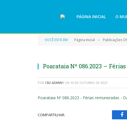
PÁGINA INICIAL
O MUN
VOCÊ ESTÁ EM:
Página Inicial
Publicações Ofi
»
Poarataia Nº 086.2023 – Féria
POR
CR2-ADMIN1
ON
10 DE OUTUBRO DE 2023
Poarataia Nº 086.2023 - Férias remuneradas - D
COMPARTILHAR.
Fa