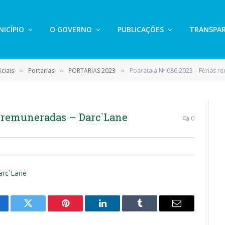
ICÍPIO
O GOVERNO
PUBLICAÇÕES
TRANSPAR
ciais
Portarias
PORTARIAS 2023
Poarataia Nº 086.2023 – Férias 
»
»
»
s remuneradas – Darc`Lane
0
arc`Lane
cebook
Twitter
Pinterest
LinkedIn
Tumblr
E-