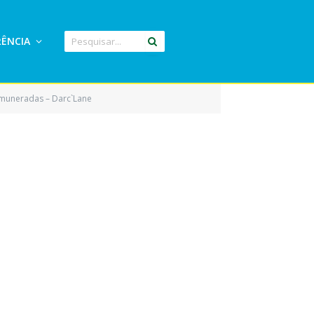
ÊNCIA
remuneradas – Darc`Lane