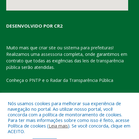
DESENVOLVIDO POR CR2
Muito mais que
criar site
ou
sistema para prefeituras
!
Realizamos uma
assessoria
completa, onde garantimos em
contrato que todas as exigências das
leis de transparência
pública
serão atendidas.
Conheça o
PNTP
e o
Radar da Transparência Pública
Nós usamos cookies para melhorar sua experiência de
navegação no portal. Ao utilizar nosso portal, você
Todos os direitos reservados a Prefeitura Municipal de Eldorado
concorda com a política de monitoramento de cookies.
do Carajás
Para ter mais informações sobre como isso é feito, acesse
Política de cookies (
Leia mais
). Se você concorda, clique em
ACEITO.
Mapa do Site
Acessar Área Administrativa