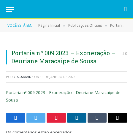
VOCÊ ESTÁ EM:
Página Inicial
Publicações Oficiais
Portarias
»
»
»
Portaria nº 009.2023 – Exoneração –
0
Deuriane Maracaipe de Sousa
POR
CR2-ADMIN5
ON
19 DE JANEIRO DE 2023
Portaria nº 009.2023 - Exoneração - Deuriane Maracaipe de
Sousa
Facebook
Twitter
Pinterest
LinkedIn
Tumblr
E-
mail
Os comentários estão encerrados.