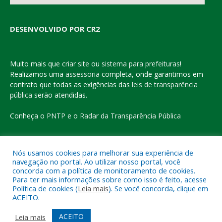
DESENVOLVIDO POR CR2
Muito mais que
criar site
ou
sistema para prefeituras
!
Realizamos uma
assessoria
completa, onde garantimos em
contrato que todas as exigências das
leis de transparência
pública
serão atendidas.
Conheça o
PNTP
e o
Radar da Transparência Pública
Nós usamos cookies para melhorar sua experiência de
navegação no portal. Ao utilizar nosso portal, você
Todos os direitos reservados a Prefeitura Municipal de Eldorado
concorda com a política de monitoramento de cookies.
do Carajás
Para ter mais informações sobre como isso é feito, acesse
Política de cookies (
Leia mais
). Se você concorda, clique em
ACEITO.
Mapa do Site
Acessar Área Administrativa
Acessar o Webmail
ACEITO
Leia mais