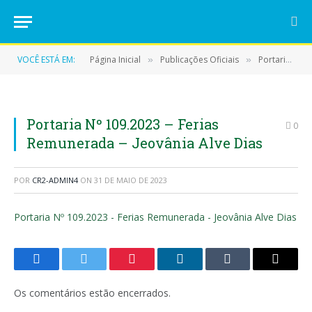
VOCÊ ESTÁ EM:
Página Inicial
Publicações Oficiais
Portarias
»
»
»
Portaria Nº 109.2023 – Ferias
0
Remunerada – Jeovânia Alve Dias
POR
CR2-ADMIN4
ON
31 DE MAIO DE 2023
Portaria Nº 109.2023 - Ferias Remunerada - Jeovânia Alve Dias
Facebook
Twitter
Pinterest
LinkedIn
Tumblr
E-
mail
Os comentários estão encerrados.