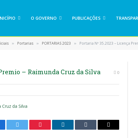
NICÍPIO
O GOVERNO
PUBLICAÇÕES
TRANSPAR
ciais
Portarias
PORTARIAS 2023
Portaria Nº 35.2023 – Licença Pr
»
»
»
 Premio – Raimunda Cruz da Silva
0
 Cruz da Silva
cebook
Twitter
Pinterest
LinkedIn
Tumblr
E-