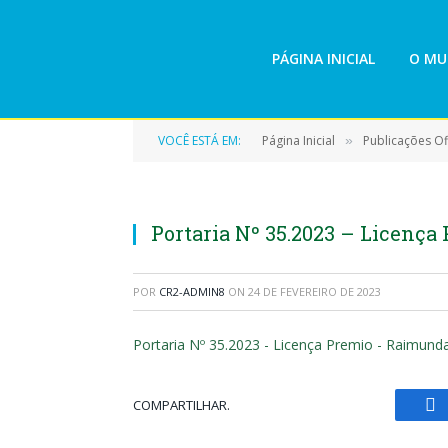
PÁGINA INICIAL
O MU
VOCÊ ESTÁ EM:
Página Inicial
Publicações Ofi
»
Portaria Nº 35.2023 – Licença
POR
CR2-ADMIN8
ON
24 DE FEVEREIRO DE 2023
Portaria Nº 35.2023 - Licença Premio - Raimunda
COMPARTILHAR.
Fa