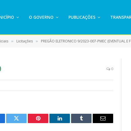
ICÍPIO
O GOVERNO
PUBLICAÇÕES
TRANSPAR
ciais
Licitações
PREGÃO ELETRONICO 9/2023-007-PMEC (EVENTUAL E FUTURAS AQUISIÇÃO DE PEÇAS PARA MÁQUINAS AGRÍCOLAS/IMPLEMENTOS E MÁQUINAS PESADAS PARA ATENDER 
»
»
)
0
cebook
Twitter
Pinterest
LinkedIn
Tumblr
E-