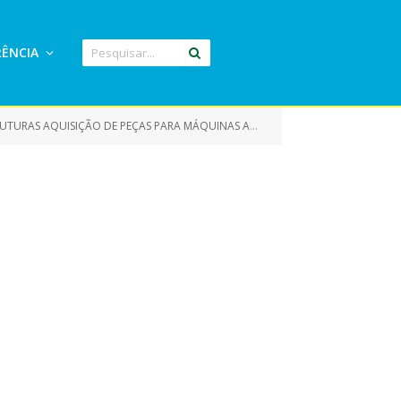
ÊNCIA
AS NECESSIDADES DA FROTA DE MÁQUINAS PRÓPRIAS DA PREFEITURA MUNICIPAL DE ELDORADO DO CARAJÁS/PA, E SUAS RESPECTIVAS SECRETARIAS)