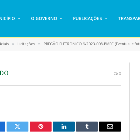
ICÍPIO
O GOVERNO
PUBLICAÇÕES
TRANSPAR
ciais
Licitações
PREGÃO ELETRONICO 9/2023-008-PMEC (Eventual e futura contratação de empresa para prestação de serviç
»
»
ADO
0
cebook
Twitter
Pinterest
LinkedIn
Tumblr
E-