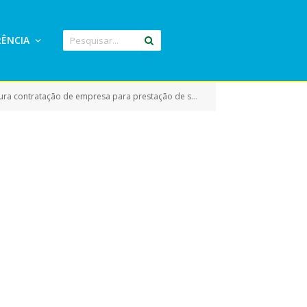
ÊNCIA
os de forma preventiva e corretiva a manutenção de veículos leves (carros/camionetes/vans))