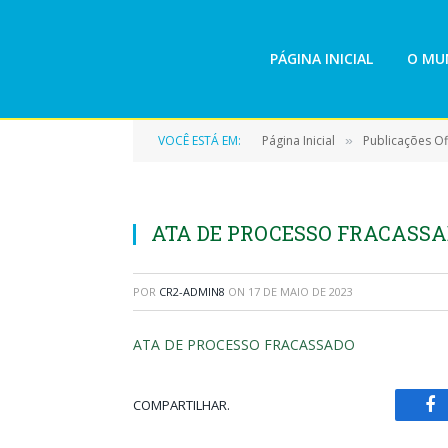
PÁGINA INICIAL
O MUN
VOCÊ ESTÁ EM:
Página Inicial
Publicações Ofi
»
ATA DE PROCESSO FRACASS
POR
CR2-ADMIN8
ON
17 DE MAIO DE 2023
ATA DE PROCESSO FRACASSADO
COMPARTILHAR.
Fa