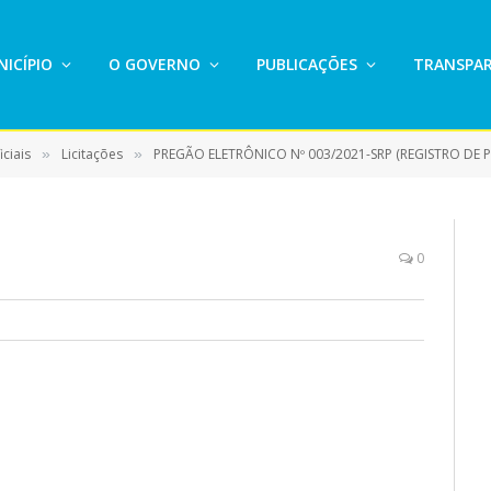
ICÍPIO
O GOVERNO
PUBLICAÇÕES
TRANSPAR
ciais
Licitações
PREGÃO ELETRÔNICO Nº 003/2021-SRP (REGISTRO DE PREÇO P
»
»
0