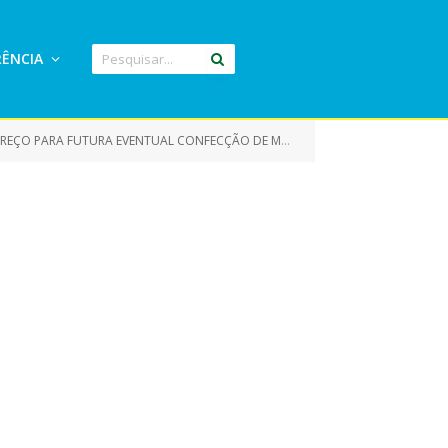
ÊNCIA
ARA FUTURA EVENTUAL CONFECÇÃO DE MATERIAL GRÁFICO)
EDITA
»