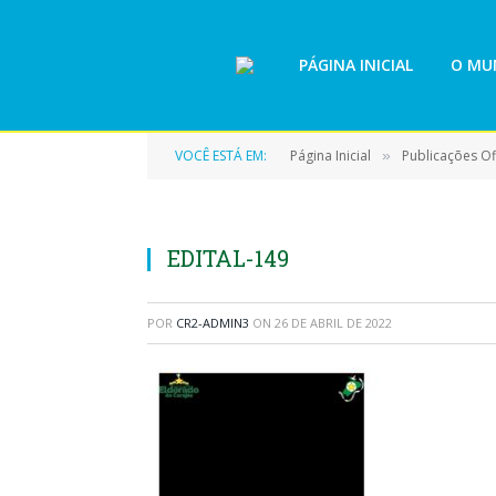
PÁGINA INICIAL
O MUN
VOCÊ ESTÁ EM:
Página Inicial
Publicações Ofi
»
EDITAL-149
POR
CR2-ADMIN3
ON
26 DE ABRIL DE 2022