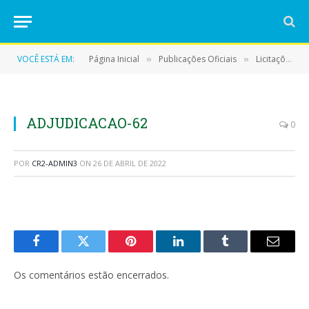
VOCÊ ESTÁ EM:
Página Inicial
Publicações Oficiais
Licitações
»
»
»
ADJUDICACAO-62
0
POR
CR2-ADMIN3
ON
26 DE ABRIL DE 2022
Facebook
Twitter
Pinterest
LinkedIn
Tumblr
E-
mail
Os comentários estão encerrados.