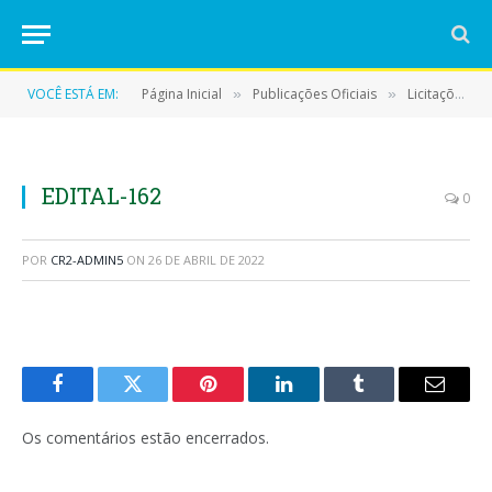
VOCÊ ESTÁ EM:
Página Inicial
Publicações Oficiais
Licitações
»
»
»
EDITAL-162
0
POR
CR2-ADMIN5
ON
26 DE ABRIL DE 2022
Facebook
Twitter
Pinterest
LinkedIn
Tumblr
E-
mail
Os comentários estão encerrados.