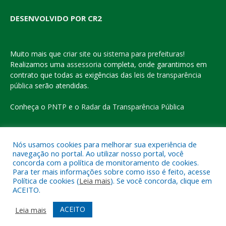
DESENVOLVIDO POR CR2
Muito mais que
criar site
ou
sistema para prefeituras
!
Realizamos uma
assessoria
completa, onde garantimos em
contrato que todas as exigências das
leis de transparência
pública
serão atendidas.
Conheça o
PNTP
e o
Radar da Transparência Pública
Nós usamos cookies para melhorar sua experiência de
navegação no portal. Ao utilizar nosso portal, você
Todos os direitos reservados a Prefeitura Municipal de Eldorado
concorda com a política de monitoramento de cookies.
do Carajás
Para ter mais informações sobre como isso é feito, acesse
Política de cookies (
Leia mais
). Se você concorda, clique em
ACEITO.
Mapa do Site
Acessar Área Administrativa
Acessar o Webmail
ACEITO
Leia mais