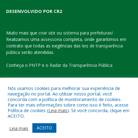
DESENVOLVIDO POR CR2
Muito mais que
criar site
ou
sistema para prefeituras
!
Realizamos uma
assessoria
completa, onde garantimos em
contrato que todas as exigências das
leis de transparência
pública
serão atendidas.
Conheça o
PNTP
e o
Radar da Transparência Pública
Nós usamos cookies para melhorar sua experiência de
navegação no portal. Ao utilizar nosso portal, você
Todos os direitos reservados a Prefeitura Municipal de Eldorado
concorda com a política de monitoramento de cookies.
do Carajás
Para ter mais informações sobre como isso é feito, acesse
Política de cookies (
Leia mais
). Se você concorda, clique em
ACEITO.
Mapa do Site
Acessar Área Administrativa
Acessar o Webmail
ACEITO
Leia mais