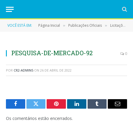
VOCÊ ESTÁ EM:
Página Inicial
Publicações Oficiais
Licitações
»
»
»
PESQUISA-DE-MERCADO-92
0
POR
CR2-ADMIN5
ON
26 DE ABRIL DE 2022
Facebook
Twitter
Pinterest
LinkedIn
Tumblr
E-
mail
Os comentários estão encerrados.