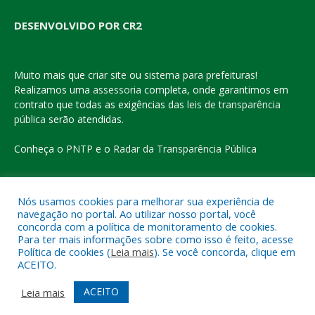
DESENVOLVIDO POR CR2
Muito mais que
criar site
ou
sistema para prefeituras
!
Realizamos uma
assessoria
completa, onde garantimos em
contrato que todas as exigências das
leis de transparência
pública
serão atendidas.
Conheça o
PNTP
e o
Radar da Transparência Pública
Nós usamos cookies para melhorar sua experiência de
navegação no portal. Ao utilizar nosso portal, você
Todos os direitos reservados a Prefeitura Municipal de Eldorado
concorda com a política de monitoramento de cookies.
do Carajás
Para ter mais informações sobre como isso é feito, acesse
Política de cookies (
Leia mais
). Se você concorda, clique em
ACEITO.
Mapa do Site
Acessar Área Administrativa
Acessar o Webmail
ACEITO
Leia mais