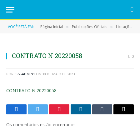
VOCÊ ESTÁ EM:
Página Inicial
Publicações Oficiais
Licitações
»
»
»
CONTRATO N 20220058
0
POR
CR2-ADMIN1
ON
30 DE MAIO DE 2023
CONTRATO N 20220058
Facebook
Twitter
Pinterest
LinkedIn
Tumblr
E-
mail
Os comentários estão encerrados.