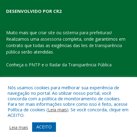
DESENVOLVIDO POR CR2
Muito mais que
criar site
ou
sistema para prefeituras
!
Realizamos uma
assessoria
completa, onde garantimos em
contrato que todas as exigências das
leis de transparência
pública
serão atendidas.
Conheça o
PNTP
e o
Radar da Transparência Pública
Nós usamos cookies para melhorar sua experiência de
navegação no portal. Ao utilizar nosso portal, você
Todos os direitos reservados a Prefeitura Municipal de Eldorado
concorda com a política de monitoramento de cookies.
do Carajás
Para ter mais informações sobre como isso é feito, acesse
Política de cookies (
Leia mais
). Se você concorda, clique em
ACEITO.
Mapa do Site
Acessar Área Administrativa
Acessar o Webmail
ACEITO
Leia mais