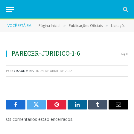
VOCÊ ESTÁ EM:
Página Inicial
Publicações Oficiais
Licitações
»
»
»
PARECER-JURIDICO-1-6
0
POR
CR2-ADMIN5
ON
25 DE ABRIL DE 2022
Facebook
Twitter
Pinterest
LinkedIn
Tumblr
E-
mail
Os comentários estão encerrados.