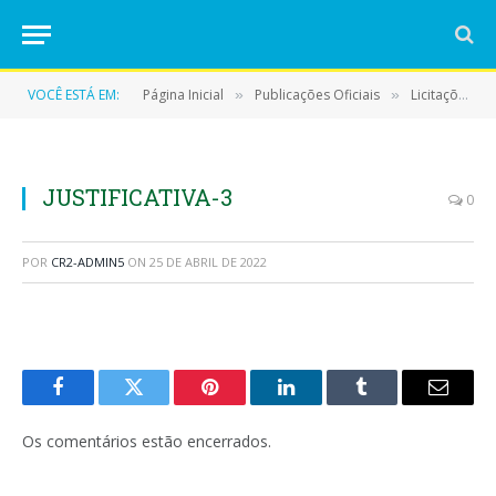
VOCÊ ESTÁ EM:
Página Inicial
Publicações Oficiais
Licitações
»
»
»
JUSTIFICATIVA-3
0
POR
CR2-ADMIN5
ON
25 DE ABRIL DE 2022
Facebook
Twitter
Pinterest
LinkedIn
Tumblr
E-
mail
Os comentários estão encerrados.