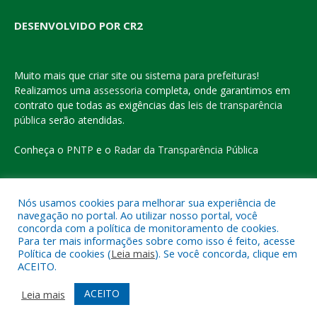
DESENVOLVIDO POR CR2
Muito mais que
criar site
ou
sistema para prefeituras
!
Realizamos uma
assessoria
completa, onde garantimos em
contrato que todas as exigências das
leis de transparência
pública
serão atendidas.
Conheça o
PNTP
e o
Radar da Transparência Pública
Nós usamos cookies para melhorar sua experiência de
navegação no portal. Ao utilizar nosso portal, você
Todos os direitos reservados a Prefeitura Municipal de Eldorado
concorda com a política de monitoramento de cookies.
do Carajás
Para ter mais informações sobre como isso é feito, acesse
Política de cookies (
Leia mais
). Se você concorda, clique em
ACEITO.
Mapa do Site
Acessar Área Administrativa
Acessar o Webmail
ACEITO
Leia mais