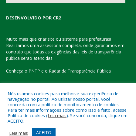
DESENVOLVIDO POR CR2
Muito mais que
criar site
ou
sistema para prefeituras
!
Realizamos uma
assessoria
completa, onde garantimos em
contrato que todas as exigências das
leis de transparência
pública
serão atendidas.
Conheça o
PNTP
e o
Radar da Transparência Pública
Nós usamos cookies para melhorar sua experiência de
navegação no portal. Ao utilizar nosso portal, você
Todos os direitos reservados a Prefeitura Municipal de Eldorado
concorda com a política de monitoramento de cookies.
do Carajás
Para ter mais informações sobre como isso é feito, acesse
Política de cookies (
Leia mais
). Se você concorda, clique em
ACEITO.
Mapa do Site
Acessar Área Administrativa
Acessar o Webmail
ACEITO
Leia mais