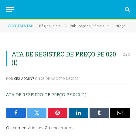
VOCÊ ESTÁ EM:
Página Inicial
Publicações Oficiais
Licitações
»
»
»
ATA DE REGISTRO DE PREÇO PE 020
0
(1)
POR
CR2-ADMIN7
ON
23 DE AGOSTO DE 2022
ATA DE REGISTRO DE PREÇO PE 020 (1)
Facebook
Twitter
Pinterest
LinkedIn
Tumblr
E-
mail
Os comentários estão encerrados.