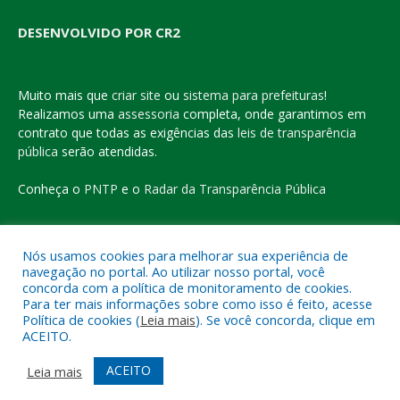
DESENVOLVIDO POR CR2
Muito mais que
criar site
ou
sistema para prefeituras
!
Realizamos uma
assessoria
completa, onde garantimos em
contrato que todas as exigências das
leis de transparência
pública
serão atendidas.
Conheça o
PNTP
e o
Radar da Transparência Pública
Nós usamos cookies para melhorar sua experiência de
navegação no portal. Ao utilizar nosso portal, você
Todos os direitos reservados a Prefeitura Municipal de Eldorado
concorda com a política de monitoramento de cookies.
do Carajás
Para ter mais informações sobre como isso é feito, acesse
Política de cookies (
Leia mais
). Se você concorda, clique em
ACEITO.
Mapa do Site
Acessar Área Administrativa
Acessar o Webmail
ACEITO
Leia mais