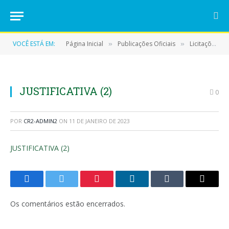
VOCÊ ESTÁ EM:
Página Inicial
Publicações Oficiais
Licitações
»
»
»
JUSTIFICATIVA (2)
0
POR
CR2-ADMIN2
ON
11 DE JANEIRO DE 2023
JUSTIFICATIVA (2)
Facebook
Twitter
Pinterest
LinkedIn
Tumblr
E-
mail
Os comentários estão encerrados.