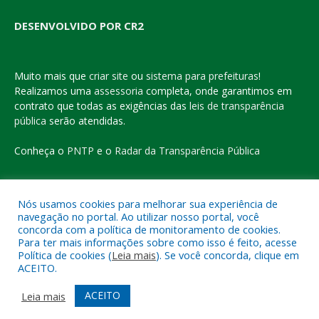
DESENVOLVIDO POR CR2
Muito mais que
criar site
ou
sistema para prefeituras
!
Realizamos uma
assessoria
completa, onde garantimos em
contrato que todas as exigências das
leis de transparência
pública
serão atendidas.
Conheça o
PNTP
e o
Radar da Transparência Pública
Nós usamos cookies para melhorar sua experiência de
navegação no portal. Ao utilizar nosso portal, você
Todos os direitos reservados a Prefeitura Municipal de Eldorado
concorda com a política de monitoramento de cookies.
do Carajás
Para ter mais informações sobre como isso é feito, acesse
Política de cookies (
Leia mais
). Se você concorda, clique em
ACEITO.
Mapa do Site
Acessar Área Administrativa
Acessar o Webmail
ACEITO
Leia mais