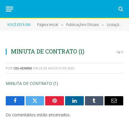
VOCÊ ESTÁ EM:
Página Inicial
Publicações Oficiais
Licitações
»
»
»
MINUTA DE CONTRATO (1)
0
POR
CR2-ADMIN3
ON
23 DE AGOSTO DE 2022
MINUTA DE CONTRATO (1)
Facebook
Twitter
Pinterest
LinkedIn
Tumblr
E-
mail
Os comentários estão encerrados.