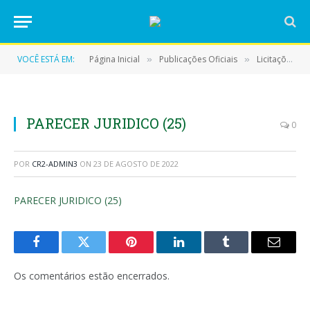
VOCÊ ESTÁ EM:
Página Inicial
Publicações Oficiais
Licitações
»
»
»
PARECER JURIDICO (25)
0
POR
CR2-ADMIN3
ON
23 DE AGOSTO DE 2022
PARECER JURIDICO (25)
Facebook
Twitter
Pinterest
LinkedIn
Tumblr
E-
mail
Os comentários estão encerrados.