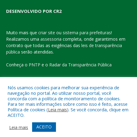
DESENVOLVIDO POR CR2
Muito mais que
criar site
ou
sistema para prefeituras
!
Realizamos uma
assessoria
completa, onde garantimos em
contrato que todas as exigências das
leis de transparência
pública
serão atendidas.
Conheça o
PNTP
e o
Radar da Transparência Pública
Nós usamos cookies para melhorar sua experiência de
navegação no portal. Ao utilizar nosso portal, você
Todos os direitos reservados a Prefeitura Municipal de Eldorado
concorda com a política de monitoramento de cookies.
do Carajás
Para ter mais informações sobre como isso é feito, acesse
Política de cookies (
Leia mais
). Se você concorda, clique em
ACEITO.
Mapa do Site
Acessar Área Administrativa
Acessar o Webmail
ACEITO
Leia mais