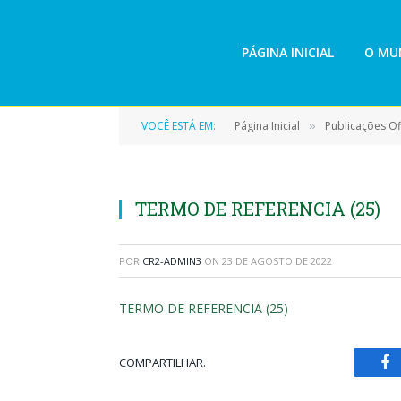
PÁGINA INICIAL
O MUN
VOCÊ ESTÁ EM:
Página Inicial
Publicações Ofi
»
TERMO DE REFERENCIA (25)
POR
CR2-ADMIN3
ON
23 DE AGOSTO DE 2022
TERMO DE REFERENCIA (25)
COMPARTILHAR.
Fa