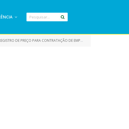
ÊNCIA
IZADA PARA PRESTAÇÃO DE SERVIÇOS DE CONFECÇÃO DE UNIFORMES E ROUPAS HOSPITALARES ENTRE OUTROS)