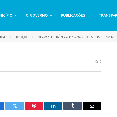
ICÍPIO
O GOVERNO
PUBLICAÇÕES
TRANSPAR
ciais
Licitações
PREGÃO ELETRÔNICO Nº 9/2022-030-SRP (SISTEMA DE REGISTRO DE PREÇO PARA CONTRATAÇÃO DE EMPRESA ESPECIAL
»
»
0
cebook
Twitter
Pinterest
LinkedIn
Tumblr
E-