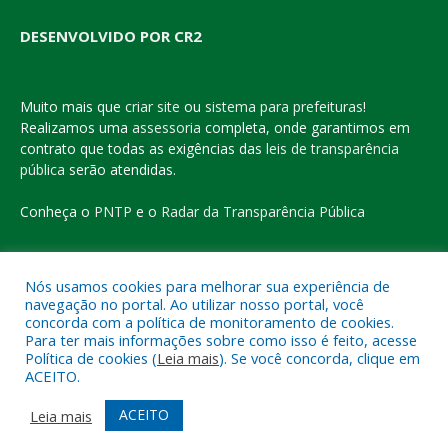
DESENVOLVIDO POR CR2
Muito mais que
criar site
ou
sistema para prefeituras
!
Realizamos uma
assessoria
completa, onde garantimos em
contrato que todas as exigências das
leis de transparência
pública
serão atendidas.
Conheça o
PNTP
e o
Radar da Transparência Pública
Nós usamos cookies para melhorar sua experiência de
navegação no portal. Ao utilizar nosso portal, você
Todos os direitos reservados a Prefeitura Municipal de Eldorado
concorda com a política de monitoramento de cookies.
do Carajás
Para ter mais informações sobre como isso é feito, acesse
Política de cookies (
Leia mais
). Se você concorda, clique em
ACEITO.
Mapa do Site
Acessar Área Administrativa
Acessar o Webmail
ACEITO
Leia mais