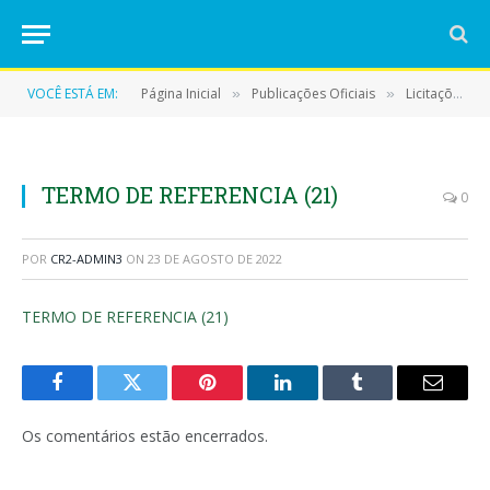
VOCÊ ESTÁ EM:
Página Inicial
Publicações Oficiais
Licitações
»
»
»
TERMO DE REFERENCIA (21)
0
POR
CR2-ADMIN3
ON
23 DE AGOSTO DE 2022
TERMO DE REFERENCIA (21)
Facebook
Twitter
Pinterest
LinkedIn
Tumblr
E-
mail
Os comentários estão encerrados.