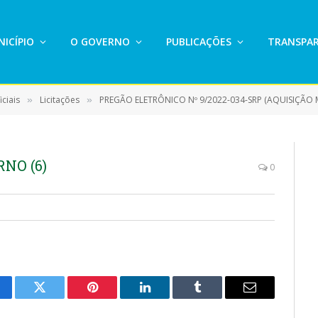
ICÍPIO
O GOVERNO
PUBLICAÇÕES
TRANSPAR
ciais
Licitações
PREGÃO ELETRÔNICO Nº 9/2022-034-SRP (AQUISIÇÃO
»
»
NO (6)
0
cebook
Twitter
Pinterest
LinkedIn
Tumblr
E-