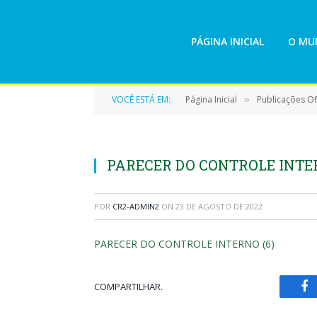
PÁGINA INICIAL
O MUN
VOCÊ ESTÁ EM:
Página Inicial
Publicações Ofi
»
PARECER DO CONTROLE INTER
POR
CR2-ADMIN2
ON
23 DE AGOSTO DE 2022
PARECER DO CONTROLE INTERNO (6)
COMPARTILHAR.
Fa