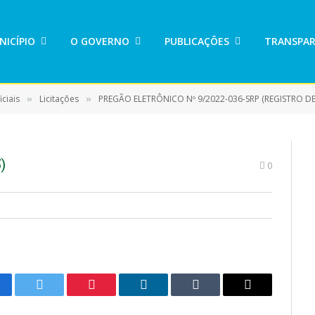
NICÍPIO
O GOVERNO
PUBLICAÇÕES
TRANSPAR
ciais
Licitações
PREGÃO ELETRÔNICO Nº 9/2022-036-SRP (REGISTRO DE PREÇO PARA
»
»
)
0
cebook
Twitter
Pinterest
LinkedIn
Tumblr
E-