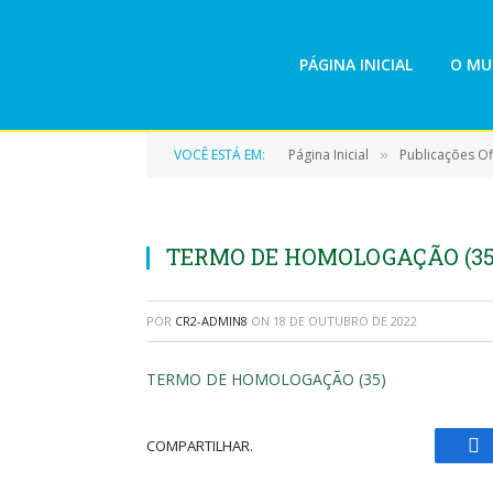
PÁGINA INICIAL
O MU
VOCÊ ESTÁ EM:
Página Inicial
Publicações Ofi
»
TERMO DE HOMOLOGAÇÃO (35
POR
CR2-ADMIN8
ON
18 DE OUTUBRO DE 2022
TERMO DE HOMOLOGAÇÃO (35)
COMPARTILHAR.
Fa