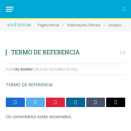
VOCÊ ESTÁ EM:
Página Inicial
Publicações Oficiais
Licitações
»
»
»
TERMO DE REFERENCIA
0
POR
CR2-ADMIN2
ON
25 DE OUTUBRO DE 2022
TERMO DE REFERENCIA
Facebook
Twitter
Pinterest
LinkedIn
Tumblr
E-
mail
Os comentários estão encerrados.