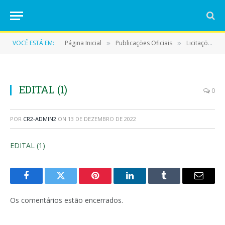
VOCÊ ESTÁ EM:
Página Inicial
Publicações Oficiais
Licitações
»
»
»
EDITAL (1)
0
POR
CR2-ADMIN2
ON
13 DE DEZEMBRO DE 2022
EDITAL (1)
Facebook
Twitter
Pinterest
LinkedIn
Tumblr
E-
mail
Os comentários estão encerrados.