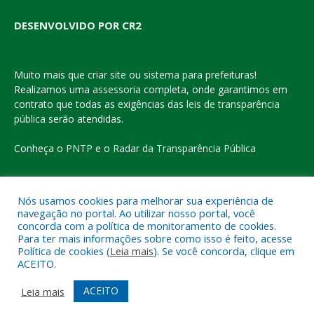
DESENVOLVIDO POR CR2
Muito mais que
criar site
ou
sistema para prefeituras
!
Realizamos uma
assessoria
completa, onde garantimos em
contrato que todas as exigências das
leis de transparência
pública
serão atendidas.
Conheça o
PNTP
e o
Radar da Transparência Pública
Nós usamos cookies para melhorar sua experiência de
navegação no portal. Ao utilizar nosso portal, você
Todos os direitos reservados a Prefeitura Municipal de Eldorado
concorda com a política de monitoramento de cookies.
do Carajás
Para ter mais informações sobre como isso é feito, acesse
Política de cookies (
Leia mais
). Se você concorda, clique em
ACEITO.
Mapa do Site
Acessar Área Administrativa
Acessar o Webmail
ACEITO
Leia mais