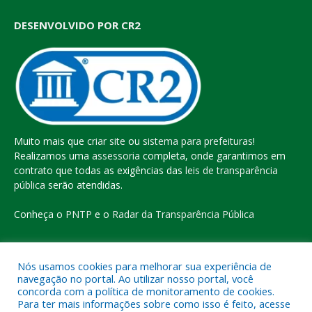
DESENVOLVIDO POR CR2
Muito mais que
criar site
ou
sistema para prefeituras
!
Realizamos uma
assessoria
completa, onde garantimos em
contrato que todas as exigências das
leis de transparência
pública
serão atendidas.
Conheça o
PNTP
e o
Radar da Transparência Pública
Nós usamos cookies para melhorar sua experiência de
navegação no portal. Ao utilizar nosso portal, você
Todos os direitos reservados a Prefeitura Municipal de Eldorado
concorda com a política de monitoramento de cookies.
do Carajás
Para ter mais informações sobre como isso é feito, acesse