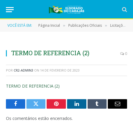
VOCÊ ESTÁ EM:
Página Inicial
Publicações Oficiais
Licitações
»
»
»
TERMO DE REFERENCIA (2)
0
POR
CR2-ADMIN3
ON
14 DE FEVEREIRO DE 2023
TERMO DE REFERENCIA (2)
Facebook
Twitter
Pinterest
LinkedIn
Tumblr
E-
mail
Os comentários estão encerrados.