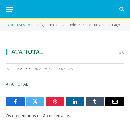
VOCÊ ESTÁ EM:
Página Inicial
Publicações Oficiais
Licitações
»
»
»
ATA TOTAL
0
POR
CR2-ADMIN2
ON
29 DE MARÇO DE 2023
ATA TOTAL
Facebook
Twitter
Pinterest
LinkedIn
Tumblr
E-
mail
Os comentários estão encerrados.