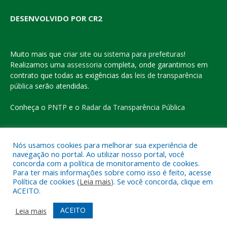
DESENVOLVIDO POR CR2
Muito mais que
criar site
ou
sistema para prefeituras
!
Realizamos uma
assessoria
completa, onde garantimos em
contrato que todas as exigências das
leis de transparência
pública
serão atendidas.
Conheça o
PNTP
e o
Radar da Transparência Pública
Nós usamos cookies para melhorar sua experiência de
navegação no portal. Ao utilizar nosso portal, você
Todos os direitos reservados a Prefeitura Municipal de Eldorado
concorda com a política de monitoramento de cookies.
do Carajás
Para ter mais informações sobre como isso é feito, acesse
Política de cookies (
Leia mais
). Se você concorda, clique em
ACEITO.
Mapa do Site
Acessar Área Administrativa
Acessar o Webmail
ACEITO
Leia mais