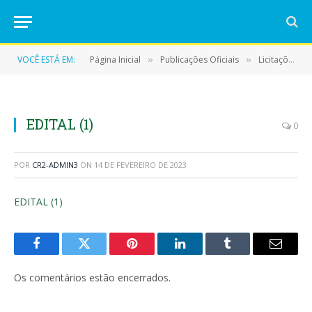
VOCÊ ESTÁ EM:
Página Inicial
Publicações Oficiais
Licitações
»
»
»
EDITAL (1)
0
POR
CR2-ADMIN3
ON
14 DE FEVEREIRO DE 2023
EDITAL (1)
Facebook
Twitter
Pinterest
LinkedIn
Tumblr
E-
mail
Os comentários estão encerrados.