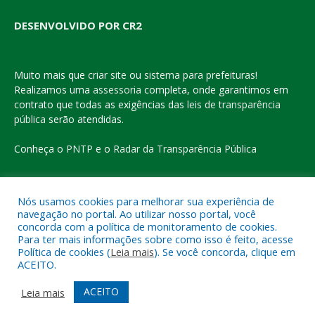
DESENVOLVIDO POR CR2
Muito mais que
criar site
ou
sistema para prefeituras
!
Realizamos uma
assessoria
completa, onde garantimos em
contrato que todas as exigências das
leis de transparência
pública
serão atendidas.
Conheça o
PNTP
e o
Radar da Transparência Pública
Nós usamos cookies para melhorar sua experiência de
navegação no portal. Ao utilizar nosso portal, você
Todos os direitos reservados a Prefeitura Municipal de Eldorado
concorda com a política de monitoramento de cookies.
do Carajás
Para ter mais informações sobre como isso é feito, acesse
Política de cookies (
Leia mais
). Se você concorda, clique em
ACEITO.
Mapa do Site
Acessar Área Administrativa
Acessar o Webmail
ACEITO
Leia mais