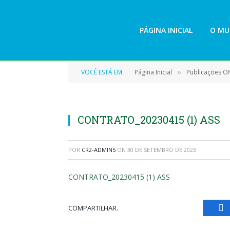
PÁGINA INICIAL
O MU
VOCÊ ESTÁ EM:
Página Inicial
Publicações Ofi
»
CONTRATO_20230415 (1) ASS
POR
CR2-ADMIN5
ON
30 DE SETEMBRO DE 2023
CONTRATO_20230415 (1) ASS
COMPARTILHAR.
Fa