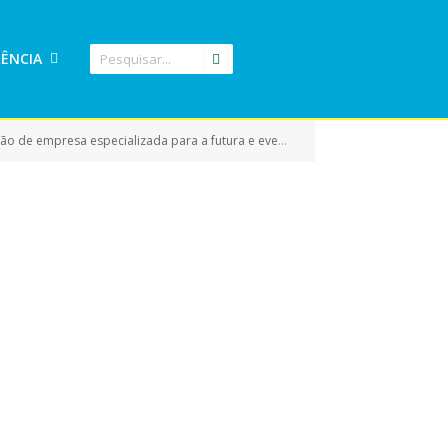
ÊNCIA
nder as necessidade da Secretaria Municipal de Assistência Social ; Concelho Municipal dos direitos da criança e do adolescente – CMDCA, e Conselho Municipal de Direitos do Idoso – CMDI)