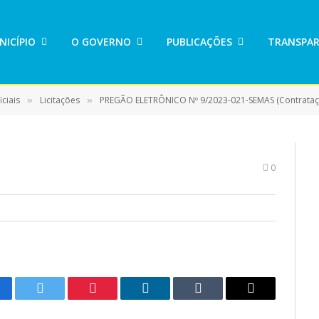
NICÍPIO
O GOVERNO
PUBLICAÇÕES
TRANSPAR
ciais
Licitações
PREGÃO ELETRÔNICO Nº 9/2023-021-SEMAS (Contratação de empresa especializada para a futura e eventual aquisição de material permanente e consumo (eletrônico, eletrodoméstico e informática), destinados a ate
»
»
0
cebook
Twitter
Pinterest
LinkedIn
Tumblr
E-