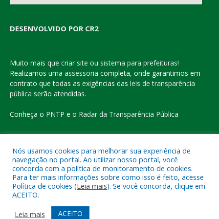
DESENVOLVIDO POR CR2
Muito mais que
criar site
ou
sistema para prefeituras
!
Realizamos uma
assessoria
completa, onde garantimos em
contrato que todas as exigências das
leis de transparência
pública
serão atendidas.
Conheça o
PNTP
e o
Radar da Transparência Pública
Nós usamos cookies para melhorar sua experiência de
navegação no portal. Ao utilizar nosso portal, você
Todos os direitos reservados a Prefeitura Municipal de Eldorado
concorda com a política de monitoramento de cookies.
do Carajás
Para ter mais informações sobre como isso é feito, acesse
Política de cookies (
Leia mais
). Se você concorda, clique em
ACEITO.
Mapa do Site
Acessar Área Administrativa
Acessar o Webmail
ACEITO
Leia mais