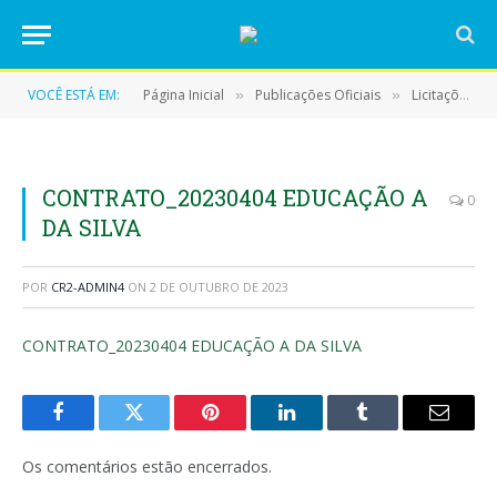
VOCÊ ESTÁ EM:
Página Inicial
Publicações Oficiais
Licitações
»
»
»
CONTRATO_20230404 EDUCAÇÃO A
0
DA SILVA
POR
CR2-ADMIN4
ON
2 DE OUTUBRO DE 2023
CONTRATO_20230404 EDUCAÇÃO A DA SILVA
Facebook
Twitter
Pinterest
LinkedIn
Tumblr
E-
mail
Os comentários estão encerrados.